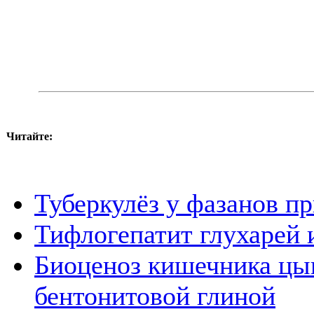
Читайте:
Туберкулёз у фазанов п
Тифлогепатит глухарей 
Биоценоз кишечника цы
бентонитовой глиной