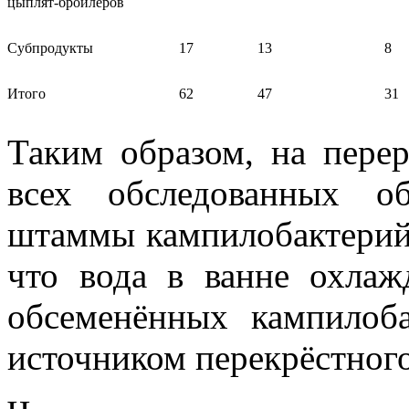
цыплят-бройлеров
Субпродукты
17
13
8
Итого
62
47
31
Таким образом, на пере
всех обследованных об
штаммы кампилобактерий.
что вода в ванне охлаж
обсеменённых кампилоб
источником перекрёстного