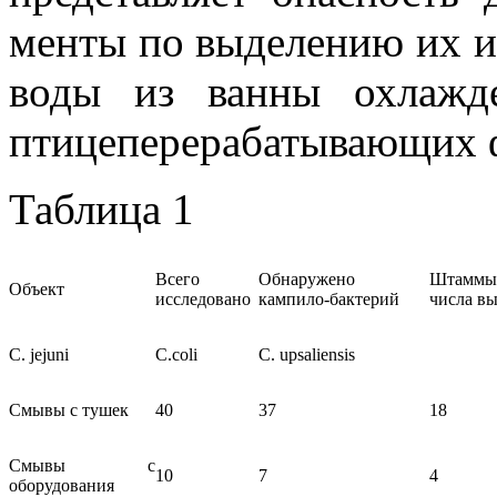
менты по выделению их из
воды из ванны охлажд
птицеперерабатывающих фа
Таблица 1
Всего
Обнаружено
Штаммы 
Объект
исследовано
кампило-бактерий
числа в
С. jejuni
C.coli
C. upsaliensis
Смывы с тушек
40
37
18
Смывы с
10
7
4
оборудования