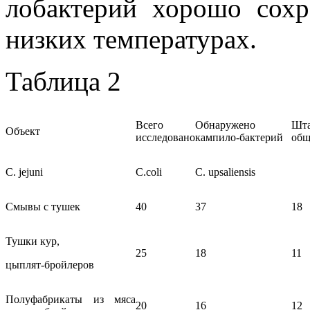
лобактерий хорошо сох
низких температурах.
Таблица 2
Всего
Обнаружено
Шт
Объект
исследовано
кампило-бактерий
общ
С. jejuni
C.coli
C. upsaliensis
Смывы с тушек
40
37
18
Тушки кур,
25
18
11
цыплят-бройлеров
Полуфабрикаты из мяса
20
16
12