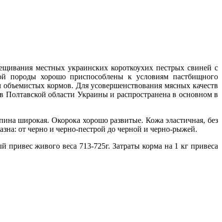
ещивания местных украинских короткоухих пестрых свиней с
ой породы хорошо приспособлены к условиям пастбищного
 объемистых кормов. Для усовершенствования мясных качеств
в Полтавской области Украины и распространена в основном в
ина широкая. Окорока хорошо развитые. Кожа эластичная, без
зна: от черно и черно-пестрой до черной и черно-рыжей.
й привес живого веса 713-725г. Затраты корма на 1 кг привеса