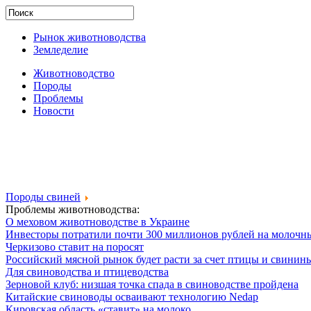
Рынок животноводства
Земледелие
Животноводство
Породы
Проблемы
Новости
Породы свиней
Проблемы животноводства:
О меховом животноводстве в Украине
Инвесторы потратили почти 300 миллионов рублей на молочн
Черкизово ставит на поросят
Российский мясной рынок будет расти за счет птицы и свинин
Для свиноводства и птицеводства
Зерновой клуб: низшая точка спада в свиноводстве пройдена
Китайские свиноводы осваивают технологию Nedap
Кировская область «ставит» на молоко