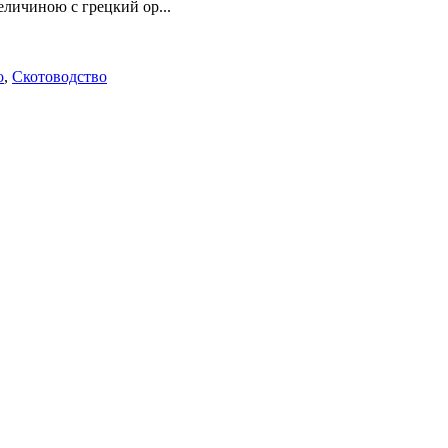
личиною с грецкий ор...
о
,
Скотоводство