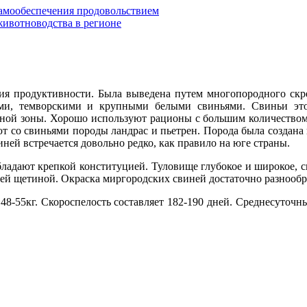
самообеспечения продовольствием
ивотноводства в регионе
ия продуктивности. Была выведена путем многопородного скр
ми, темворскими и крупными белыми свиньями. Свиньи эт
пной зоны. Хорошо используют рационы с большим количеством
 со свиньями породы ландрас и пьетрен. Порода была создана 
иней встречается довольно редко, как правило на юге страны.
адают крепкой конституцией. Туловище глубокое и широкое, сп
щей щетиной. Окраска миргородских свиней достаточно разнообра
48-55кг. Скороспелость составляет 182-190 дней. Среднесуточны