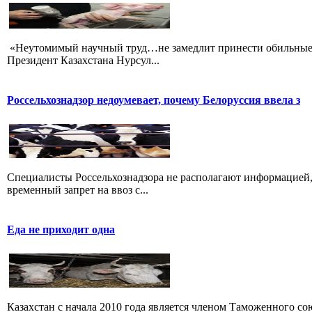
«Неутомимый научный труд…не замедлит принести обильные
Президент Казахстана Нурсул...
Россельхознадзор недоумевает, почему Белоруссия ввела з
Специалисты Россельхознадзора не располагают информацией,
временный запрет на ввоз с...
Еда не приходит одна
Казахстан с начала 2010 года является членом Таможенного сою