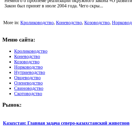
Немного о проблеме реализации окружного закона «О развити
Закон был принят в июле 2004 года. Чего скры...
More in:
Кролиководство
,
Коневодство
,
Козоводство
,
Норковод
Меню сайта:
Кролиководство
Коневодство
Козоводство
Норководство
Нутриеводство
Овцеводство
Оленеводство
Свиноводство
Скотоводство
Рынок:
Казахстан: Главная задача северо-казахстанский животнов