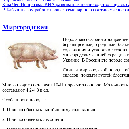
Ким Чен Ир призвал КНА развивать животноводство в целях 
В Бабынинском районе прошел семинар по развитию мясного ж
Миргородская
Порода мясосального направлен
беркширскими, средними белы
содержания и условиям лесосте
миргородских свиней скрещивают
Украине. В России эта порода св
Свиньи миргородской породы обл
складок, покрыта густой блестя
Многоплодие составляет 10-11 поросят за опорос. Молочность 
составляют 4,2-4,3 к.ед.
Особенности породы:
1. Приспособлены к пастбищному содержанию
2. Приспособлены к лесостепи