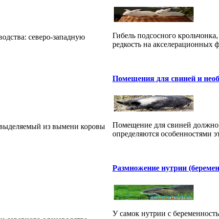
Гибель подсосного крольчонка,
одства: северо-западную
редкость на акселерационных ф
Помещения для свиней и необ
Помещение для свиней должно 
 выделяемый из вымени коровы
определяются осо­бенностями эт
Размножение нутрии (беременн
У самок нутрии с беременнос