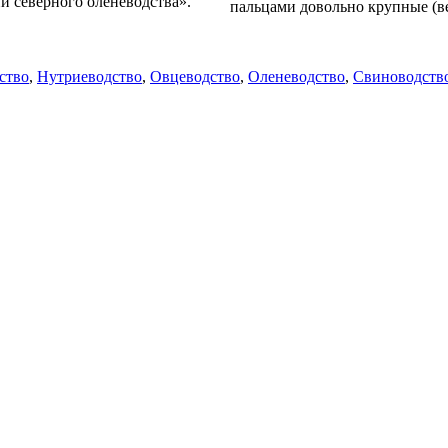
и северного оленеводства».
пальцами довольно крупные (ве
ство
,
Нутриеводство
,
Овцеводство
,
Оленеводство
,
Свиноводств