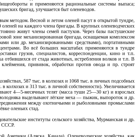
тбищеобороты и применяются рациональные системы выпаса;
тушеских бригад, улучшается быт оленеводов.
вым методом. Весной и летом оленей пасут в открытой тундре,
0 оленей на каждого члена бригады. В крупных оленеводческих
тоянно живут члены семей пастухов. Через базы пастушеские
овой зоне механизированная бригада, оснащаемая комплексом
рами или др. механизированными средствами), портативными
 центрами. Во всё больших масштабах применяются в тундре
ставки грузов, специалистов, корреспонденции, кино и т.п.
а отбившихся от стада животных, истребления волков и т.п. В
 клеймения, прививок, обработки против овода и пр. строят
 хозяйствах, 587 тыс. в колхозах и 1068 тыс. в личных подсобных
с. в колхозах и 313 тыс. в личной собственности). Увеличивается
абивают 4—5-месячных телят (масса туши 25—30 кг) и взрослых
к молодняка выделывают лёгкие меха — пыжик, выпороток и др.
 передвижения между охотничьими и рыболовными промыслами
ёвке оленьих стад.
овательские институты сельского хозяйства, Мурманская и др.
а СССР.
й Америки (Аляска, Канада). Оленеводческие хозяйства, как