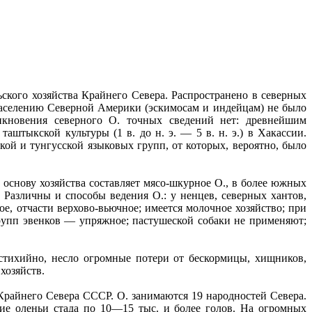
ского хозяйства Крайнего Севера. Распространено в северных
 населению Северной Америки (эскимосам и индейцам) не было
икновения северного О. точных сведений нет: древнейшим
штыкской культуры (1 в. до н. э. — 5 в. н. э.) в Хакассии.
кой и тунгусской языковых групп, от которых, вероятно, было
основу хозяйства составляет мясо-шкурное О., в более южных
. Различны и способы ведения О.: у ненцев, северных хантов,
ое, отчасти верхово-вьючное; имеется молочное хозяйство; при
групп эвенков — упряжное; пастушеской собаки не применяют;
 стихийно, несло огромные потери от бескормицы, хищников,
хозяйств.
Крайнего Севера СССР. О. занимаются 19 народностей Севера.
ие оленьи стада по 10—15 тыс. и более голов. На огромных