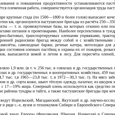
ьзования и повышения продуктивности устанавливаются пас
тся племенная работа, совершенствуется организация труда пас
ндре крупные стада (по 1500—1800 и более голов) выпасают коче
отни км, организуются пастушеские бригады из расчёта 250—35
нкты — т. н. промежуточные базы, на которых сезонно или пос
ктами питания и промтоварами. Наиболее перспективна в тундр
урно-бытовых, транспортируемых оленьими упряжками, тракто
оронней радиосвязи бригад между собой и с хозяйственными
амолёты, самоходные баржи, речные катера, мотолодки для до
ки состояния оленьих пастбищ и охраны их от пожаров, розыск
в, выпасаются зимой и летом в лесу. Для пересчёта оленей,
яло 1,9 млн. (в т. ч. 256 тыс. в совхозах и др. государственных
вхозах и др. государственных и кооперативных хозяйствах, 459 ты
7 тыс. т,в 1965—23,8 тыс. т, в 1972—30,3 тыс. т). На мясо з
хром и др. сорта кожи, шьют тёплую одежду, палатки; из шкуро
а с 17—19% жира. Северный олень используется как средство
ые районы тундры и тайги, а также пастушеские бригады при коч
ведут Норильский, Магаданский, Якутский и др. научно-исслед
е и ряде с.-х. вузов и техникумов Сибири и Европейского Север
овой зонах Европы (Финляндия, Швеция, Норвегия) и Северно