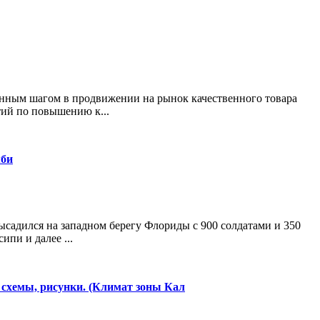
нным шагом в продвижении на рынок качественного товара
тий по повышению к...
мби
ысадился на западном берегу Флориды с 900 солдатами и 350
ипи и далее ...
 схемы, рисунки. (Климат зоны Кал