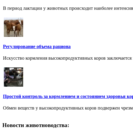
В период лактации у животных происходит наиболее интенсивн
Регулирование объема рациона
Искусство кормления высокопродуктивных коров заключается в
Простой контроль за кормлением и состоянием здоровья ко
Обмен веществ у высокопродуктивных коров подвержен чрезмер
Новости животноводства: