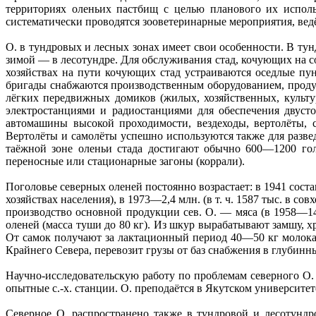
территориях оленьих пастбищ с целью планового их испол
систематически проводятся зооветеринарные мероприятия, ведё
О. в тундровых и лесных зонах имеет свои особенности. В ту
зимой — в лесотундре. Для обслуживания стад, кочующих на с
хозяйствах на пути кочующих стад устраиваются оседлые пу
бригады снабжаются производственным оборудованием, проду
лёгких передвижных домиков (жилых, хозяйственных, культ
электростанциями и радиостанциями для обеспечения двуст
автомашины высокой проходимости, вездеходы, вертолёты, с
Вертолёты и самолёты успешно используются также для развед
таёжной зоне оленьи стада достигают обычно 600—1200 голо
переносные или стационарные загоны (коррали).
Поголовье северных оленей постоянно возрастает: в 1941 составл
хозяйствах населения), в 1973—2,4 млн. (в т. ч. 1587 тыс. в со
производство основной продукции сев. О. — мяса (в 1958—14,
оленей (масса туши до 80 кг). Из шкур вырабатывают замшу, 
От самок получают за лактационный период 40—50 кг молок
Крайнего Севера, перевозит грузы от баз снабжения в глубинн
Научно-исследовательскую работу по проблемам северного О. 
опытные с.-х. станции. О. преподаётся в Якутском университет
Северное О. распространено также в тундровой и лесотундр