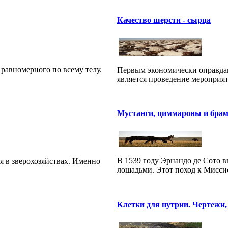
Качество шерсти - сырца
 равномерного по всему телу.
Первым экономически оправда
является проведение мероприя
Мустанги, циммароны и бра
В 1539 году Эрнандо де Сото в
я в зверохозяйствах. Именно
лошадьми. Этот поход к Миссис
Клетки для нутрии. Чертежи,