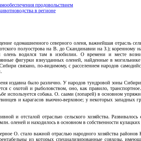
самообеспечения продовольствием
ивотноводства в регионе
ение одомашненного северного оленя, важнейшая отрасль сель
отского полуострова на В. до Скандинавии на З.); коренному
ый олень водился там в изобилии. О времени и месте возн
янные фигурки взнузданных оленей, найденные в могильнике та
Сибири связано, по-видимому, с расселением народов самодийс
.
еня издавна было различно. У народов тундровой зоны Сибири 
ется с охотой и рыболовством, оно, как правило, транспортное
ьбе используется собака. О. саами (лопарей) в основном упряжн
 тувинцев и карагасов вьючно-верховое; у некоторых западных 
вной и отсталой отраслью сельского хозяйства. Развивалось
млн. оленей и находилось в основном в собственности кулацких 
рное О. стало важной отраслью народного хозяйства районов 
 рентабельны из которых специализированные совхозы, имеющ