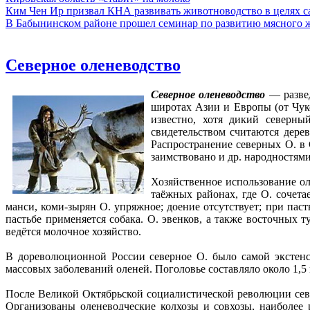
Ким Чен Ир призвал КНА развивать животноводство в целях 
В Бабынинском районе прошел семинар по развитию мясного ж
Северное оленеводство
Северное оленеводство
— развед
широтах Азии и Европы (от Чук
известно, хотя дикий северн
свидетельством считаются дерев
Распространение северных О. в 
заимствовано и др. народностями
Хозяйственное использование ол
таёжных районах, где О. сочета
манси, коми-зырян О. упряжное; доение отсутствует; при паст
пастьбе применяется собака. О. эвенков, а также восточных
ведётся молочное хозяйство.
В дореволюционной России северное О. было самой экстенси
массовых заболеваний оленей. Поголовье составляло около 1,5 
После Великой Октябрьской социалистической революции севе
Организованы оленеводческие колхозы и совхозы, наиболее