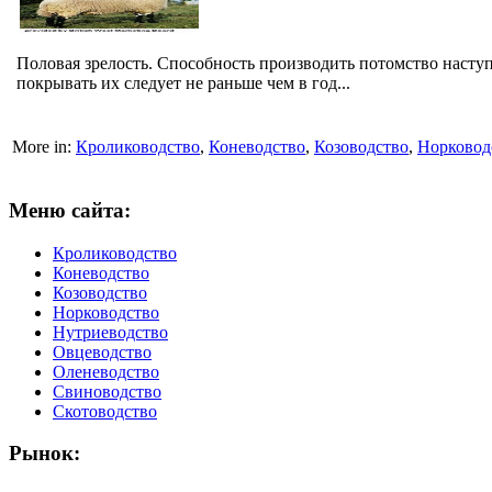
Половая зрелость. Способность производить потомство насту
покрывать их следует не раньше чем в год...
More in:
Кролиководство
,
Коневодство
,
Козоводство
,
Норковод
Меню сайта:
Кролиководство
Коневодство
Козоводство
Норководство
Нутриеводство
Овцеводство
Оленеводство
Свиноводство
Скотоводство
Рынок: