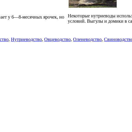
Некоторые нутриеводы использ
пает у 6—8-месячных ярочек, но
условий. Выгулы и домики в са
ство
,
Нутриеводство
,
Овцеводство
,
Оленеводство
,
Свиноводств