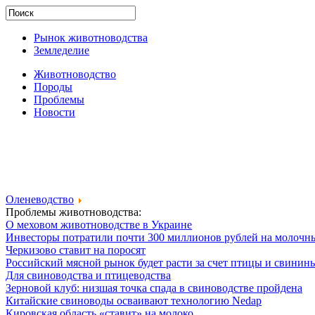
Рынок животноводства
Земледелие
Животноводство
Породы
Проблемы
Новости
Оленеводство
Проблемы животноводства:
О меховом животноводстве в Украине
Инвесторы потратили почти 300 миллионов рублей на молочн
Черкизово ставит на поросят
Российский мясной рынок будет расти за счет птицы и свинин
Для свиноводства и птицеводства
Зерновой клуб: низшая точка спада в свиноводстве пройдена
Китайские свиноводы осваивают технологию Nedap
Кировская область «ставит» на молоко