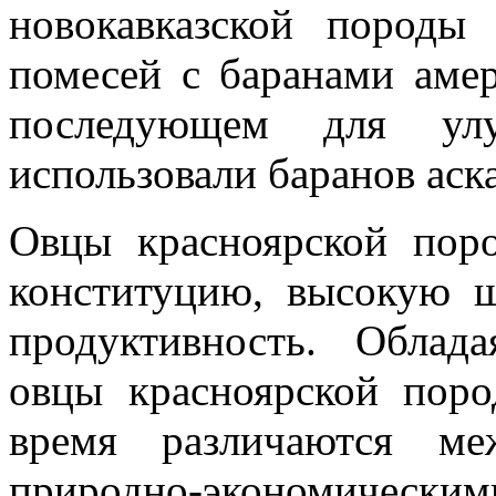
новокавказ­ской породы
помесей с баранами амер
последующем для улу
использовали баранов аск
Овцы красноярской пор
конституцию, высокую
продуктивность. Облад
овцы красноярс­кой пор
время различаются ме
природно-экономическим