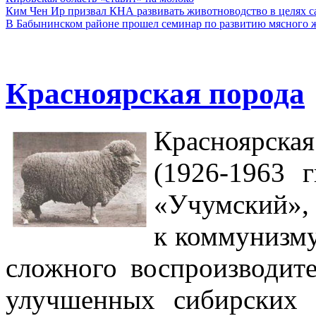
Ким Чен Ир призвал КНА развивать животноводство в целях 
В Бабынинском районе прошел семинар по развитию мясного ж
Красноярская порода
Красноярская
(1926-1963 г
«Учумский»,
к коммунизму
сложного воспроизводит
улучшенных сибирс­ких