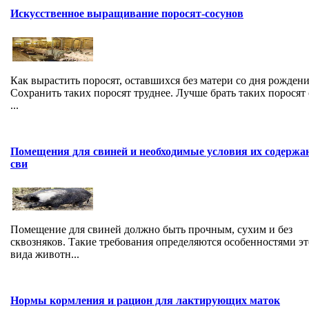
Искусственное выращивание поросят-сосунов
Как вырастить поросят, оставшихся без матери со дня рожден
Сохранить таких поросят труднее. Луч­ше брать таких поросят 
...
Помещения для свиней и необходимые условия их содержа
сви
Помещение для свиней должно быть прочным, сухим и без
сквозняков. Такие требования определяются осо­бенностями эт
вида животн...
Нормы кормления и рацион для лактирующих маток