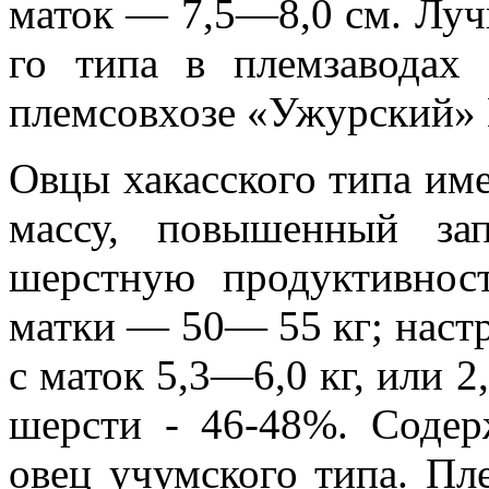
маток — 7,5—8,0 см. Луч
го типа в племзаводах 
племсовхозе «Ужурский» К
Овцы хакасского типа и
массу, повышенный за
шерстную продуктив­нос
матки — 50— 55 кг; настри
с маток 5,3—6,0 кг, или 
шерсти - 46-48%. Соде
овец учумского типа. Пл