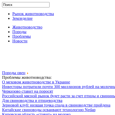
Рынок животноводства
Земледелие
Животноводство
Породы
Проблемы
Новости
Породы овец
Проблемы животноводства:
О меховом животноводстве в Украине
Инвесторы потратили почти 300 миллионов рублей на молочн
Черкизово ставит на поросят
Российский мясной рынок будет расти за счет птицы и свинин
Для свиноводства и птицеводства
Зерновой клуб: низшая точка спада в свиноводстве пройдена
Китайские свиноводы осваивают технологию Nedap
Кировская область «ставит» на молоко