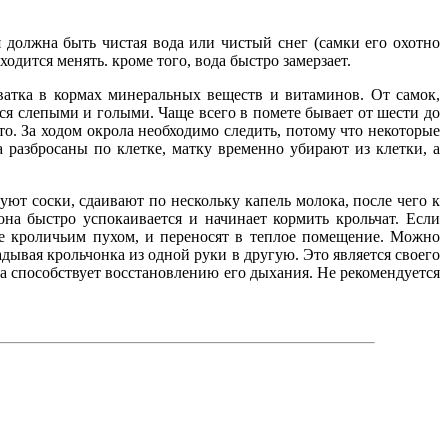
 должна быть чистая вода или чистый снег (самки его охотно
ходится менять. кроме того, вода быстро замерзает.
ватка в кормах минеральных веществ и витаминов. От самок,
ся слепыми и голыми. Чаще всего в помете бывает от шести до
о. За ходом окрола необходимо следить, потому что некоторые
а разбросаны по клетке, матку временно убирают из клетки, а
ют соски, сдаивают по нескольку капель молока, после чего к
она быстро успокаивается и начинает кормить крольчат. Если
ое кроличьим пухом, и переносят в теплое помещение. Можно
дывая крольчонка из одной руки в другую. Это является своего
ка способствует восстановлению его дыхания. Не рекомендуется