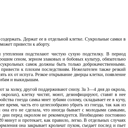
содержать. Держат ее в отдельной клетке. Сукрольные самки в
может привести к аборту.
ля утепления подстилают чистую сухую подстилку. В период
орошим сеном, зерном злаковых и бобовых культур, обязательно
 сукрольных самок должны быть только доброкачественными.
 привести к плохим последствиям. Нежелателен также резкий
ять их от испуга. Резкое открывание дверцы клетки, появление
ушибам и выкидышам.
т за холку, другой поддерживают снизу. За 3—4 дня до окрола,
кролах), клетку чистят, моют, дезинфицируют, ставят в нее
йства гнезда самка мнет зубами солому, складывает ее в кучу,
 время, часть его целесообразно убрать из гнезда, так как из
и она его не сделала, что иногда бывает с молодыми самками,
е дни перед окролом не рекомендуется. Необходимо постоянно
 минут и протекает, как правило, легко. В отдельных случаях
рмления она закрывает крольчат пухом, съедает послед и пьет