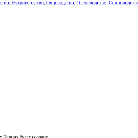
ство
,
Нутриеводство
,
Овцеводство
,
Оленеводство
,
Свиноводств
 Челнах будет создано