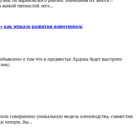
узиасты Барановского района. Нынешняя их забота –
 живой пятнистой леге...
» как зеркало развития животноводс
бъявлено о том что в предместье Ардона будет выстроен
лекс.
тали совершенно уникальную модель оленеводства, совместив
и ненцев, бы...