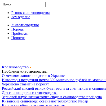
Рынок животноводства
Земледелие
Животноводство
Породы
Проблемы
Новости
Кролиководство
Проблемы животноводства:
О меховом животноводстве в Украине
Инвесторы потратили почти 300 миллионов рублей на молочн
Черкизово ставит на поросят
Российский мясной рынок будет расти за счет птицы и свинин
Для свиноводства и птицеводства
Зерновой клуб: низшая точка спада в свиноводстве пройдена
Китайские свиноводы осваивают технологию Nedap
Кировская область «ставит» на молоко