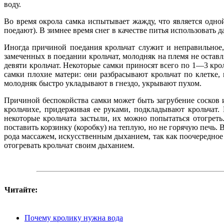
воду.
Во время окрола самка испытывает жажду, что является одно
поедают). В зимнее время снег в качестве питья использовать да
Иногда причиной поедания крольчат служит и неправильное,
замеченных в поедании крольчат, молодняк на племя не остав
девяти крольчат. Некоторые самки приносят всего по 1—3 кро
самки плохие матери: они разбрасывают крольчат по клетке, 
молодняк быстро укладывают в гнездо, укрывают пухом.
Причиной беспокойства самки может быть загрубение сосков и
крольчихе, придерживая ее руками, подкладывают крольчат. 
некоторые крольчата застыли, их можно попытаться отогрет
поставить корзинку (коробку) на теплую, но не горячую печь.
рода массажем, искусственным дыханием, так как поочередное 
отогревать крольчат своим дыханием.
Читайте:
Почему кролику нужна вода