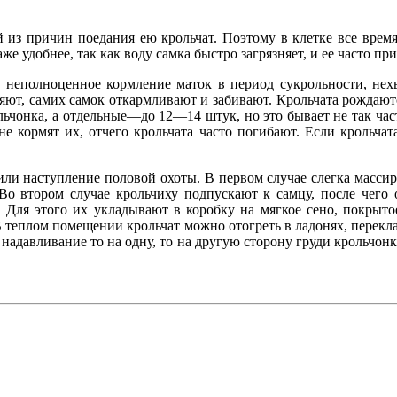
й из причин поедания ею крольчат. Поэтому в клетке все время
же удобнее, так как воду самка быстро загрязняет, и ее часто при
 неполноценное кормление маток в период сукрольности, нех
ляют, самих самок откармливают и забивают. Крольчата рождают
льчонка, а отдельные—до 12—14 штук, но это бывает не так част
не кормят их, отчего крольчата часто погибают. Если крольчат
ли наступление половой охоты. В первом случае слегка массиру
Во втором случае крольчиху подпускают к самцу, после чего 
ь. Для этого их укладывают в коробку на мягкое сено, покрыт
 В теплом помещении крольчат можно отогреть в ладонях, перекла
надавливание то на одну, то на другую сторону груди крольчон