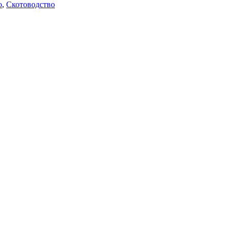
о
,
Скотоводство