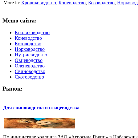
More in:
Кролиководство
,
Коневодство
,
Козоводство
,
Норковод
Меню сайта:
Кролиководство
Коневодство
Козоводство
Норководство
Нутриеводство
Овцеводство
Оленеводство
Свиноводство
Скотоводство
Рынок:
Для свиноводства и птицеводства
По инициативе холдинга ЗАО «Агросила Групп» в Набережных