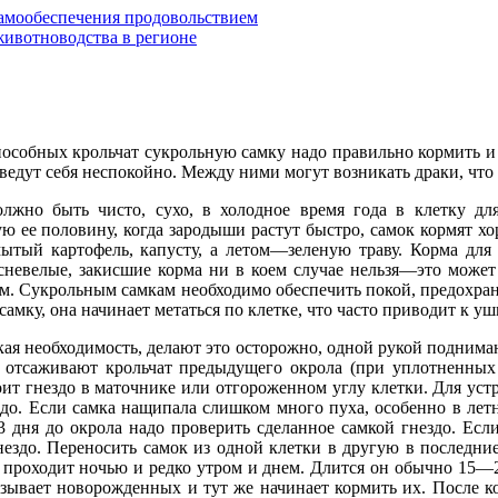
самообеспечения продовольствием
ивотноводства в регионе
особных крольчат сукрольную самку надо правильно кормить и 
едут себя неспокойно. Между ними могут возникать драки, что 
олжно быть чисто, сухо, в холодное время года в клетку д
ую ее половину, когда зародыши растут быстро, самок кормят х
тый картофель, капусту, а летом—зеленую траву. Корма для
сневелые, закисшие корма ни в коем случае нельзя—это может
им. Сукрольным самкам необходимо обеспечить покой, предохран
 самку, она начинает метаться по клетке, что часто приводит к 
кая необходимость, делают это осторожно, одной рукой поднимаю
и отсаживают крольчат предыдущего окрола (при уплотненных о
ит гнездо в маточнике или отгороженном углу клетки. Для устро
о. Если самка нащипала слишком много пуха, особенно в летнее
3 дня до окрола надо проверить сделанное самкой гнездо. Есл
нездо. Переносить самок из одной клетки в другую в последни
 проходит ночью и редко утром и днем. Длится он обычно 15—20
зывает новорожденных и тут же начинает кормить их. После ко