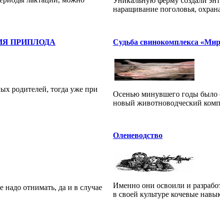
Уникальную ферму создали энт
наращивание поголовья, охрана
ИЯ ПРИПЛОДА
Судьба свинокомплекса «Мир
ых родителей, тогда уже при
Осенью минувшего годы было о
новый животноводческий комп
Оленеводство
Именно они освоили и разрабо
е надо отнимать, да и в случае
в своей культуре кочевые навык