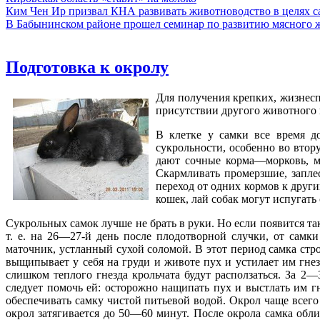
Ким Чен Ир призвал КНА развивать животноводство в целях 
В Бабынинском районе прошел семинар по развитию мясного ж
Подготовка к окролу
Для получения крепких, жизнесп
присутствии другого животного в
В клетке у самки все время д
сукрольности, особенно во втор
дают сочные корма—морковь, мы
Скармливать промерзшие, запле
переход от одних кормов к друг
кошек, лай собак могут испугать
Сукрольных самок лучше не брать в руки. Но если появится та
т. е. на 26—27-й день после плодотворной случки, от самк
маточник, устланный сухой соломой. В этот период самка стро
выщипывает у себя на груди и животе пух и устилает им гнезд
слишком теплого гнезда крольчата будут расползаться. За 2—
следует помочь ей: осторожно нащипать пух и выстлать им г
обеспечивать самку чистой питьевой водой. Окрол чаще всего
окрол затягивается до 50—60 минут. После окрола самка обли