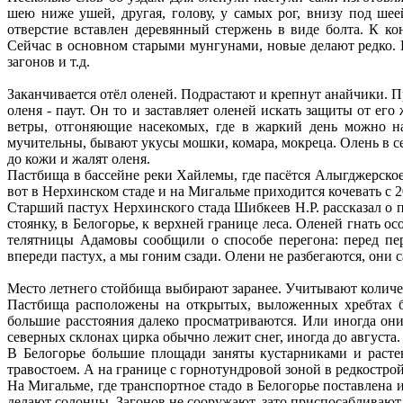
шею ниже ушей, другая, голову, у самых рог, внизу под шее
отверстие вставлен деревянный стержень в виде болта. К ко
Сейчас в основном старыми мунгунами, новые делают редко. П
загонов и т.д.
Заканчивается отёл оленей. Подрастают и крепнут анайчики. П
оленя - паут. Он то и заставляет оленей искать защиты от ег
ветры, отгоняющие насекомых, где в жаркий день можно на
мучительны, бывают укусы мошки, комара, мокреца. Олень в се
до кожи и жалят оленя.
Пастбища в бассейне реки Хайлемы, где пасётся Алыгджерское 
вот в Нерхинском стаде и на Мигальме приходится кочевать с 
Старший пастух Нерхинского стада Шибкеев Н.Р. рассказал о п
стоянку, в Белогорье, к верхней границе леса. Оленей гнать ос
телятницы Адамовы сообщили о способе перегона: перед пер
впереди пастух, а мы гоним сзади. Олени не разбегаются, они с
Место летнего стойбища выбирают заранее. Учитывают количес
Пастбища расположены на открытых, выложенных хребтах бе
большие расстояния далеко просматриваются. Или иногда они
северных склонах цирка обычно лежит снег, иногда до августа.
В Белогорье большие площади заняты кустарниками и расте
травостоем. А на границе с горнотундровой зоной в редкострой
На Мигальме, где транспортное стадо в Белогорье поставлена и
делают солонцы. Загонов не сооружают, зато приспосабливают 