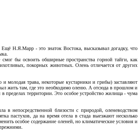
 Ещё Н.Я.Марр - это знаток Востока, высказывал догадку, что
ыка.
 смог бы освоить обширные пространства горной тайги, как
рихотливых, покорных животных. Олень отличается от других
о и молодая трава, некоторые кустарники и грибы) заставляют
ыл жить там, где это необходимо оленю. А отсюда в прошлом и
й в пределах территории. Это особое устройство жилища - чума
ла в непосредственной близости с природой, оленеводством
ятка пастухов, да на время отела в стада выезжают несколько
менить особое содержание оленей, но климатические условия и
 прежними.