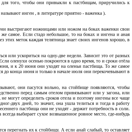
 для того, чтобы они привыкли к пастбищам, приручились к
называют инген , в литературе приятно - важенка ).
. Они выстригают ножницами или ножом на боках важенки свои
 же самое. Если стадо небольшое, то на боках и ингена и аная
з этих меток каждая телятница знает своих ингенов хорошо, в
ся или ускориться на одну-две недели. Зависит это от разных
 Если оленухи осенью покроются в одно время, то и сроки отёла
юня, и к 20 июня они уходят на оленьи пастбища. То же самое
ся до конца июня и только в начале июля они перекочевывают в
зывают, они пасутся вольно, на стойбище появляются, чтобы
едственно перед самым отелом привязывают или у загона, или
, не могут определить сроков отела и поэтому ингены все чаще
ног-двух дней, то значит, она ушла телиться и тогда в работу
есеннего пастбища они не уходят - держит потребность в соли.
а всегда выбирает сухое возвышенное ровное место, где-нибудь
тся перегнать их к стойбищу. А если анай слабый, то оставляет