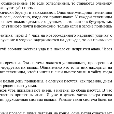
ы обыкновенные. Но если ослабленный, то стараются олененку
ажируют губы и язык.
ая всячески берегут и выхаживают. Опытные женщины-телятницы
м соль, особенно, когда его привязывают. У каждой телятницы
ошением можно сделать его ручным, а это важно в будущем, так
 не спутанного почти невозможно, только если в загоне поймаешь
актика: через 3-4 часа на новорожденного надевают уздечку с
ручение к уздечке задерживается на день-два, то он привыкает
й всё-таки жёсткая узда и в начале он неприятен анаю. Через
го времени. Эта система является устоявшимся, проверенным
чередуется их выпас. Обязательно кто-то из них находится на
ают телятницы, чтобы инген и анай вместе ушли в тайгу, тогда
и целый день привязаны, а оленухи пасутся, как правило, днём
т рядом с оленухами.
сов утра привязывают анаев, а ингены до обеда пасутся. В час
ственно привязаны анаи. И уже в девять часов вечера снова
им, двухсменная система выпаса. Раньше такая система была во
ный провод с двумя петлями на конце, одна петля охватывает