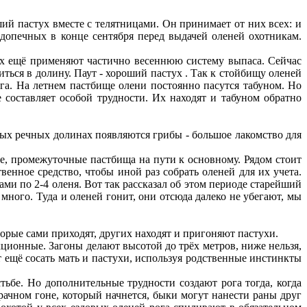
ший пастух вместе с телятницами. Он принимает от них всех: и
допечных в конце сентября перед выдачей оленей охотникам.
дах ещё применяют частично весеннюю систему выпаса. Сейчас
иться в долину. Паут - хороший пастух . Так к стойбищу оленей
ега. На летнем пастбище олени постоянно пасутся табуном. Но
 составляет особой трудности. Их находят и табуном обратно
жных речных долинах появляются грибы - большое лакомство для
ые, промежуточные пастбища на пути к основному. Рядом стоит
венное средство, чтобы иной раз собрать оленей для их учета.
ами по 2-4 оленя. Вот так рассказал об этом периоде старейший
 много. Туда и оленей гонит, они отсюда далеко не убегают, мы
орые сами приходят, других находят и пригоняют пастухи.
ционные. Загоны делают высотой до трёх метров, ниже нельзя,
т ещё сосать мать и пастухи, используя родственные инстинкты
ьбе. Но дополнительные трудности создают рога тогда, когда
рачном гоне, который начнется, быки могут нанести раны друг