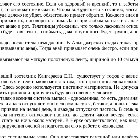
деляют его состояние. Если он здоровый и крепкий, то и забот
нт, то он может не выжить. Чтобы возбудить его к сосанию, масс
куда далеко не уйдет, обязательно придёт обратно. Каждого ан
 приласкать, поговорить с ним. Дают при любом контакте с анае
кивает анаю в рот. Телятницы убеждены, что только ласковым отн
но будет завьючить, а поймать, даже опутанного будет трудно, а
надо после отела немедленно. В Алыгджерских стадах такая пр
вязывания аная). Тогда анай привыкает очень быстро, если при
.
ривязывают на мягкую полотняную ленту, шириной до 10 см мунгу
ывший зоотехник Кангараева Е.Н., существует у тофов с давне
енух и телят заключается в том, что строго последовательно 
от. Здесь хорошо используется инстинкт материнства. Не допуск
ить приплод и приручить будущего оленя к человеку.
адах весенняя система выпаса - односменная, то есть, днем ана
 а анаев отпускают, они вечером пасутся, бегают, а ночью лежа
а привязи на целый день, и дважды отпускают пастись. В семь ча
чера ингенов отпускают пастись до девяти часов вечера, есте
 спать на ночь около матерей. В Нерхе осуществляется, как вид
 приручения оленей и подготовки его к работе с человеком.
ляют специальные узды. Она представляет ременной или верёвоч