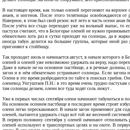
В настоящее время, как только оленей перегоняют на верхнее 
анаев, и ингенов. После этого телятницы освобождаются от
Наверное, в этом был свой резон: всё лето и часть осени ана
После учёта все стадо переходит уже на вольный выпас, то 
пастухи считают, что в Белогорье оленей не нужно привязывать
обязательно хоть раз в сутки приходят на солонцы, да в жар
иногда табун делится на большие группы, которые иной раз 
пригоняют к стойбищу.
Так проходит июль и начинается август, в начале которого в 
оленей и оленей уже невозможно удержать на верху, надо пере
Даже в начале не на основное пастбище, а в речные долины, 
загон и в нём обязательно устраивают солонцы. Если загона н
Олени в это время разбредаются по тайге в поисках грибов. Он
оленевод Унгуштаев П.Н.: в это время очень трудно пастухам о
там солонцы делаем, олени все туда ходят соль лижут .
Уже в первых числах сентября олени начинают табуниться и по
На основном осеннем пастбище в последнее время строят избу
олени легко перескакивают. В начале загон применяют для сод
оленей, пытаются удержать стадо всё той же весенней системо
В первую половину сентября у оленей начинают отпиливать р
оленей используют в транспортных целях и на охоте. В перву