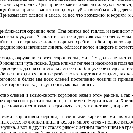
й они скреплены. Для привязывания аная используют мангун, 
нцу болта привязывается повод мунгуй - своеобразный деревя
ривязывают оленей и анаев, за все что возможно: к корням, к д
риближается середина лета. Становится всё теплее, и начинают
о жестоких укусов. А спастись от него для саянского оленя, мож
йти на северных склонах горных хребтов забои прошлогодне
редине июня начинает линять, облезает волос и шерсть и остает
стадо, окружено со всех сторон гольцами. Там долго не тает сне
20 июня или чуть позже. Здесь климат теплее и насекомые появля
ереходе стада с весеннего на летнее пастбище: через неделю по
обо не приходится, они не разбегаются, идут всем стадом, так ка
егоном в белки мы всех оленей постепенно ловили и привязы
ами торопятся туда, паут гонит, мошка гонит .
тво оленей и возможности кормовой базы в этом районе, а так
з древесной растительности, например: Нерхинский и Хайло
 располагаются в самых верховьях рек, у их истоков, цирках,
ниями: карликовой березой, различными карликовыми ивами и
ных лесах из лиственницы и кедра и много ягеля - полное раздол
збушка, а вот в других стадах рядом с летним пастбищем на гра
для привязки оленей пеньки и изготовляют солбаки.