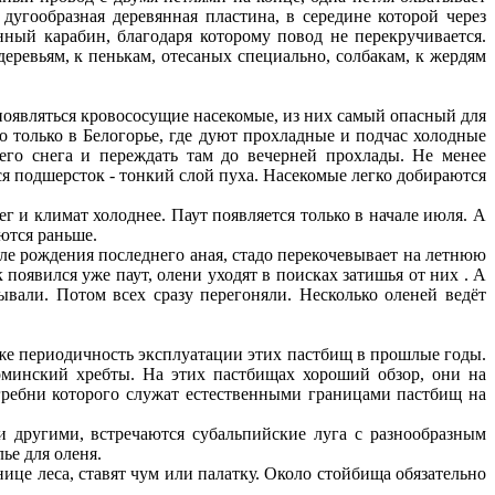
дугообразная деревянная пластина, в середине которой через
нный карабин, благодаря которому повод не перекручивается.
еревьям, к пенькам, отесаных специально, солбакам, к жердям
 появляться кровососущие насекомые, из них самый опасный для
но только в Белогорье, где дуют прохладные и подчас холодные
го снега и переждать там до вечерней прохлады. Не менее
ся подшерсток - тонкий слой пуха. Насекомые легко добираются
г и климат холоднее. Паут появляется только в начале июля. А
ются раньше.
сле рождения последнего аная, стадо перекочевывает на летнюю
к появился уже паут, олени уходят в поисках затишья от них . А
вали. Потом всех сразу перегоняли. Несколько оленей ведёт
 же периодичность эксплуатации этих пастбищ в прошлые годы.
минский хребты. На этих пастбищах хороший обзор, они на
 гребни которого служат естественными границами пастбищ на
 другими, встречаются субальпийские луга с разнообразным
ье для оленя.
нице леса, ставят чум или палатку. Около стойбища обязательно