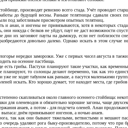
стойбище, производят ревизию всего стада. Учёт проводит стар
 работы до будущей весны. Раньше телятницы сдавали своих по
и были под заботливым присмотром опытных телятниц.
есть и анаи, и ингены не привязываются, хотя в некоторых ста
, они никуда с белков не уйдут, паут не даст возможности спуст
кие дни их загоняют пауты на дымокур, если нет поблизости сн
разбредаются довольно далеко. Однако искать в этом случае не
Белогорье нередки заморозки. Уже с первых чисел августа в тае
ходить на осенние пастбища.
где есть грибы. Пастухи планируют такие участки, как временн
е планируют, то солонцы делают переменно, так как это единст
и уже не ходят табуном как раньше, а пасутся маленькими групп
леней искать. Кто хорошо думает, тот находит места, где грибов
степенно скапливаться около главного осеннего стойбища: некот
шки для оленеводов и обязательно хорошие загоны, чаще двухсек
ержания анаев, а потом - для подсчета оленей. Анаи продолжаю
й выпаса: днём привязывают ингенов, а ночью анаев.
ога, так как они бывают тяжелыми, ветвистыми и мешают паст
ю очередь удаляют рога быку-производителю, потому что при б