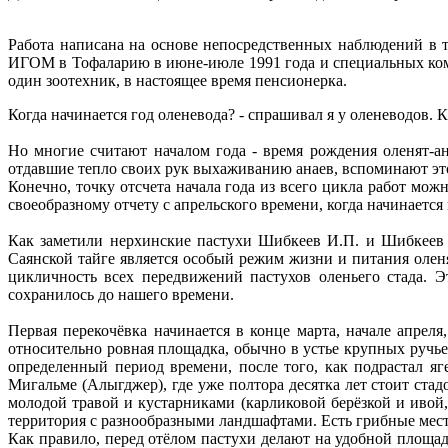
Работа написана на основе непосредственных наблюдений в 
ИГОМ в Тофаларию в июне-июле 1991 года и специальных коман
один зоотехник, в настоящее время пенсионерка.
Когда начинается год оленевода? - спрашивал я у оленеводов. Ка
Но многие считают началом года - время рождения оленят-а
отдавшие тепло своих рук выхаживанию анаев, вспоминают этот 
Конечно, точку отсчета начала года из всего цикла работ мо
своеобразному отчету с апрельского времени, когда начинается
Как заметили нерхинские пастухи Шибкеев И.П. и Шибкеев В
Саянской тайге является особый режим жизни и питания оленя
цикличность всех передвижений пастухов оленьего стада. 
сохранилось до нашего времени.
Первая перекочёвка начинается в конце марта, начале апрел
относительно ровная площадка, обычно в устье крупных ручье
определенный период времени, после того, как подрастал яг
Мигальме (Алыгджер), где уже полтора десятка лет стоит стад
молодой травой и кустарниками (карликовой берёзкой и ивой,
территория с разнообразными ландшафтами. Есть грибные места,
Как правило, перед отёлом пастухи делают на удобной площадк