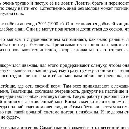
 очень трудно и пастух её не ловит. Ловить, брать и переносить
 по следу найти его. Естественно, анай без молока может погибну
 нужна соль.
т гибели анаев до 30% (1990 г.). Они становятся добычей хищни
лабые анаи. Они не могут подняться и дотянуться до сосков, чт
о выпаса и с удовольствием вспоминают, как было раньше, ле
чтобы они не разбежались. Привязывают у загонов или рядом с и
аз и проверяют тех ингенов, которые должны вот-вот отелиться.
кормился дважды, для этого придерживают оленуху, чтобы она 
нуха вылизала аная досуха, ему сразу сухому становится теплее
ного отдаивали ингена и её же молоком обливали олененка, по
пастбище, где есть свежий корм. Там всех привязывают к лежа
еня. Телятницы, соблюдая очередность, дежурят на пастбище и с
передвигают солбак, натянув повод. Такую работу проводят со 
 ей приносят заготовленный мох. Когда важенка телится днем н
сегда под наблюдением оленеводов. Этим обеспечивается максим
 но при такой вольной системе потери неизбежны. И не даром с
не будет».
оба выпаса ингенов. Самой главной задачей в этот весенний пери