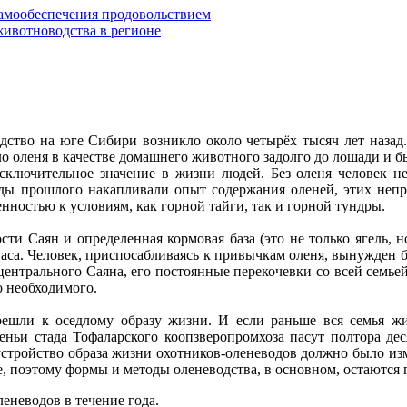
самообеспечения продовольствием
ивотноводства в регионе
дство на юге Сибири возникло около четырёх тысяч лет назад.
о оленя в качестве домашнего животного задолго до лошади и б
ключительное значение в жизни людей. Без оленя человек не
оды прошлого накапливали опыт содержания оленей, этих неп
ностью к условиям, как горной тайги, так и горной тундры.
ти Саян и определенная кормовая база (это не только ягель, н
аса. Человек, приспосабливаясь к привычкам оленя, вынужден б
 центрального Саяна, его постоянные перекочевки со всей семье
о необходимого.
решли к оседлому образу жизни. И если раньше вся семья жи
леньи стада Тофаларского коопзверопромхоза пасут полтора дес
устройство образа жизни охотников-оленеводов должно было из
е, поэтому формы и методы оленеводства, в основном, остаются
еневодов в течение года.