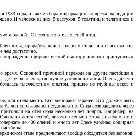
я 1989 года, а также сбора информации во время экспедиции
но 11 человек из них: 5 пастухов, 5 телятниц и телятников и
чета оленей . С весеннего отела оленей и т.д.
Телятницы, проработавшие в оленьем стаде почти всю жизнь,
е чем достаточно.
ни возрождения природы весной и автору приятно приступить к
но время. Основной причиной перехода на другие пастбища в
, где лучше оленю, где лучше условия питания. Олень диктует
аботалась тысячелетним опытом, пришло из глубины веков и
ое, для отёла место. Его выбирают заранее. Это должна быть
ища были использованы неоднократно. Сюда возвращались через
 пригоняли на отёл сюда несколько лет подряд. Например, на
Олень питается весной, летом и осенью не только ягелем, но и
одержать до 400 оленей и много лет. Здесь удобная, обширная
 пастбища .
Нерхинском стаде предпочитают вообще обходиться без загонов.