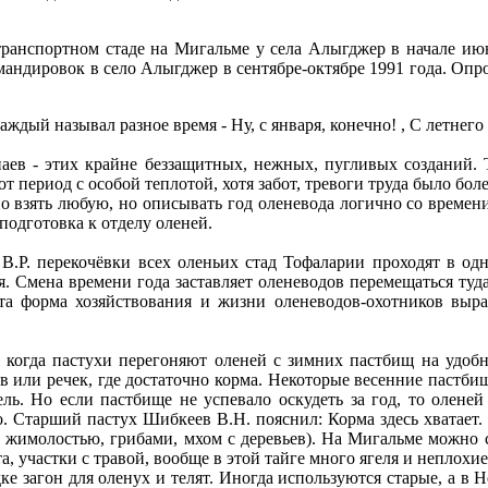
транспортном стаде на Мигальме у села Алыгджер в начале июн
дировок в село Алыгджер в сентябре-октябре 1991 года. Опроше
ждый называл разное время - Ну, с января, конечно! , С летнего у
наев - этих крайне беззащитных, нежных, пугливых созданий. 
период с особой теплотой, хотя забот, тревоги труда было боле
жно взять любую, но описывать год оленевода логично со време
 подготовка к отделу оленей.
.Р. перекочёвки всех оленьих стад Тофаларии проходят в од
. Смена времени года заставляет оленеводов перемещаться туда
Эта форма хозяйствования и жизни оленеводов-охотников выр
я, когда пастухи перегоняют оленей с зимних пастбищ на удобн
в или речек, где достаточно корма. Некоторые весенние пастб
ель. Но если пастбище не успевало оскудеть за год, то оленей
о. Старший пастух Шибкеев В.Н. пояснил: Корма здесь хватает. 
 жимолостью, грибами, мхом с деревьев). На Мигальме можно с
 участки с травой, вообще в этой тайге много ягеля и неплохие
е загон для оленух и телят. Иногда используются старые, а в 