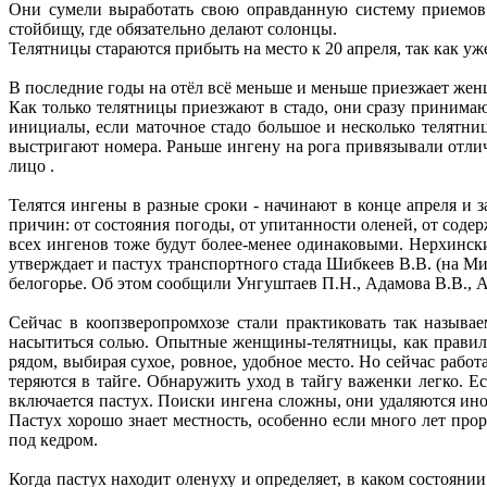
Они сумели выработать свою оправданную систему приемов 
стойбищу, где обязательно делают солонцы.
Телятницы стараются прибыть на место к 20 апреля, так как уж
В последние годы на отёл всё меньше и меньше приезжает же
Как только телятницы приезжают в стадо, они сразу принима
инициалы, если маточное стадо большое и несколько телятниц.
выстригают номера. Раньше ингену на рога привязывали отлич
лицо .
Телятся ингены в разные сроки - начинают в конце апреля и 
причин: от состояния погоды, от упитанности оленей, от содер
всех ингенов тоже будут более-менее одинаковыми. Нерхински
утверждает и пастух транспортного стада Шибкеев В.В. (на Ми
белогорье. Об этом сообщили Унгуштаев П.Н., Адамова В.В., А
Сейчас в коопзверопромхозе стали практиковать так называ
насытиться солью. Опытные женщины-телятницы, как правило,
рядом, выбирая сухое, ровное, удобное место. Но сейчас рабо
теряются в тайге. Обнаружить уход в тайгу важенки легко. Ес
включается пастух. Поиски ингена сложны, они удаляются иног
Пастух хорошо знает местность, особенно если много лет прор
под кедром.
Когда пастух находит оленуху и определяет, в каком состоянии