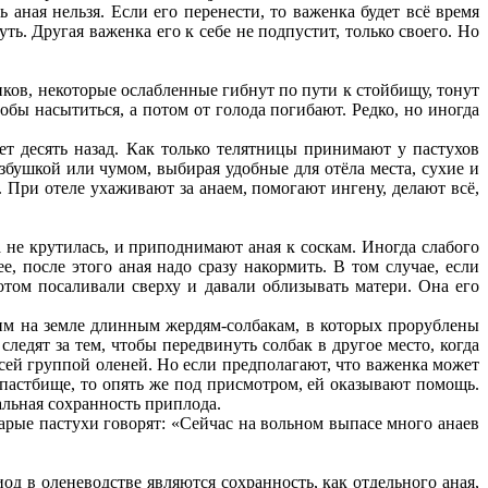
 аная нельзя. Если его перенести, то важенка будет всё время
ть. Другая важенка его к себе не подпустит, только своего. Но
ков, некоторые ослабленные гибнут по пути к стойбищу, тонут
обы насытиться, а потом от голода погибают. Редко, но иногда
т десять назад. Как только телятницы принимают у пастухов
збушкой или чумом, выбирая удобные для отёла места, сухие и
 При отеле ухаживают за анаем, помогают ингену, делают всё,
не крутилась, и приподнимают аная к соскам. Иногда слабого
, после этого аная надо сразу накормить. В том случае, если
том посаливали сверху и давали облизывать матери. Она его
щим на земле длинным жердям-солбакам, в которых прорублены
ледят за тем, чтобы передвинуть солбак в другое место, когда
всей группой оленей. Но если предполагают, что важенка может
а пастбище, то опять же под присмотром, ей оказывают помощь.
альная сохранность приплода.
тарые пастухи говорят: «Сейчас на вольном выпасе много анаев
од в оленеводстве являются сохранность, как отдельного аная,