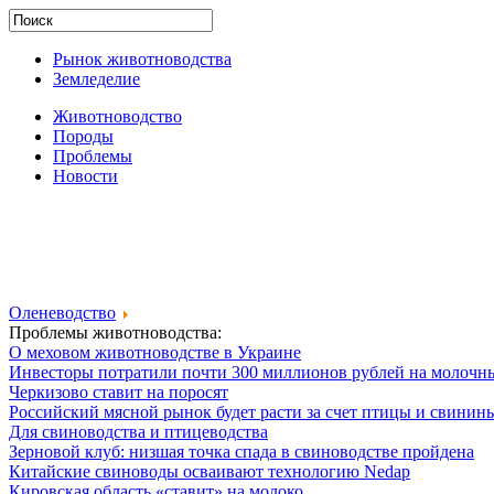
Рынок животноводства
Земледелие
Животноводство
Породы
Проблемы
Новости
Оленеводство
Проблемы животноводства:
О меховом животноводстве в Украине
Инвесторы потратили почти 300 миллионов рублей на молочн
Черкизово ставит на поросят
Российский мясной рынок будет расти за счет птицы и свинин
Для свиноводства и птицеводства
Зерновой клуб: низшая точка спада в свиноводстве пройдена
Китайские свиноводы осваивают технологию Nedap
Кировская область «ставит» на молоко