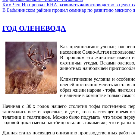
Ким Чен Ир призвал КНА развивать животноводство в целях 
В Бабынинском районе прошел семинар по развитию мясного ж
ГОД ОЛЕНЕВОДА
Как предполагают ученые, оленево
население Саяно-Алтая использовал
В прошлом это животное имело ис
охотничьи угодья. Веками оленев
животных наибольшей приспособлен
Климатические условия и особеннос
оленей постоянно менять места вып
образ жизни народа - тофа, жителя
и наличие в хозяйстве только самог
Начиная с 30-х годов нашего столетия тофы постепенно пе
занимались все: и взрослые, и дети, то в настоящее время о
телятниц и телятников. Можно было подумать, что такое пере
годовой цикл смены пастбищ остались такими же, что и раньш
Данная статья посвящена описанию производственных работ ол