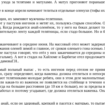
ухода за телятами и матухами. А матух пригоняют пораньше
е в конце апреля начинают телиться отдельные оленухи (тофы их 
нщин, их заменяют мужчины-телятники.
ют у пастухов ингенов и метят их, пользуясь старым способом
 Когда рождается анай-оленёнок, то у него на боках делают то
ительную ленту каждой телятницы, если стадо большое. Но и бе
заканчивают в середине июня. На массовый отел может задержать
жания оленей зимой и главное, от сроков оленьего гона осенью.
е пастухи говорят, что отёл у них заканчивается до середины и
гальме). А вот в стадах на Хайломе и Барбитае отел продолжает
дамоваГ.Н..
емый вольный выпас , то есть ингенов перед отелом не привя
 сразу определяют, когда важенка должна отелиться и непоср
тают телятниками молодые ребята, они в этом деле малоопытные
ли какая-то из важенок не появляется на стойбище в течении од
да на большие расстояния (до 10 км и больше), но за пределы в
аботал и поэтому угадывает, где должна отелиться важенка. Он
 анай, если он здоровый, крепкий и пасется с матерью, то пытае