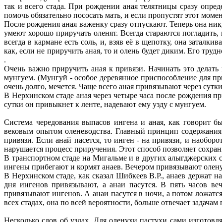
так и всего стада. При рождении аная телятницы сразу опре
помочь обязательно пососать мать, и если пропустят этот моме
После рождения аная важенку сразу отпускают. Теперь она ни
умеют хорошо приручать оленят. Всегда стараются погладить,
всегда в кармане есть соль, и, взяв её в щепотку, она затал
как, если не приручить аная, то и олень будет диким. Его труд
.
Очень важно приручить аная к привязи. Начинать это делать 
мунгуем. (Мунгуй - особое деревянное приспособление для при
очень долго, мечется. Чаще всего аная привязывают через сутки
В Нерхинском стаде аная через четыре часа после рождения п
сутки он привыкнет к ленте, надевают ему узду с мунгуем.
Система чередования выпасов ингена и аная, как говорит б
вековым опытом оленеводства. Главный принцип содержания ол
привязи. Если анай пасется, то инген - на привязи, и наобор
нарушается процесс приручения. Этот способ позволяет сохран
В транспортном стаде на Мигальме и в других алыгджерских ст
ингены прибегают и кормят анаев. Вечером привязывают оленух,
В Нерхинском стаде, как сказал Шибкеев В.Р., анаев держат н
дня ингенов привязывают, а анаи пасутся. В пять часов ве
привязывают ингенов. А анаи пасутся в ночи, а потом ложатся
всех стадах, она по всей вероятности, больше отвечает задачам
Несколько слов об уздах. Для оленухи пастухи сами изготов