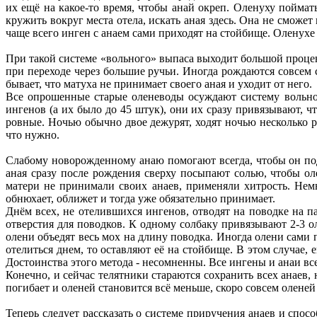
их ещё на какое-то время, чтобы анай окреп. Оленуху поймать
кружить вокруг места отела, искать аная здесь. Она не сможет
чаще всего инген с анаем сами приходят на стойбище. Оленухе
При такой системе «вольного» выпаса выходит большой процен
при переходе через большие ручьи. Иногда рождаются совсем с
бывает, что матуха не принимает своего аная и уходит от него.
Все опрошенные старые оленеводы осуждают систему вольног
ингенов (а их было до 45 штук), они их сразу привязывают, 
ровные. Ночью обычно двое дежурят, ходят ночью несколько р
что нужно.
Слабому новорожденному анаю помогают всегда, чтобы он под
аная сразу после рождения сверху посыпают солью, чтобы оле
матери не принимали своих анаев, применяли хитрость. Нем
обнюхает, оближет и тогда уже обязательно принимает.
Днём всех, не отелившихся ингенов, отводят на поводке на 
отверстия для поводков. К одному солбаку привязывают 2-3 ол
олени объедят весь мох на длину поводка. Иногда олени сами 
отелиться днем, то оставляют её на стойбище. В этом случае,
Достоинства этого метода - несомненны. Все ингены и анаи в
Конечно, и сейчас телятники стараются сохранить всех анаев,
погибает и оленей становится всё меньше, скоро совсем оленей 
Теперь следует рассказать о системе приручения анаев и спос